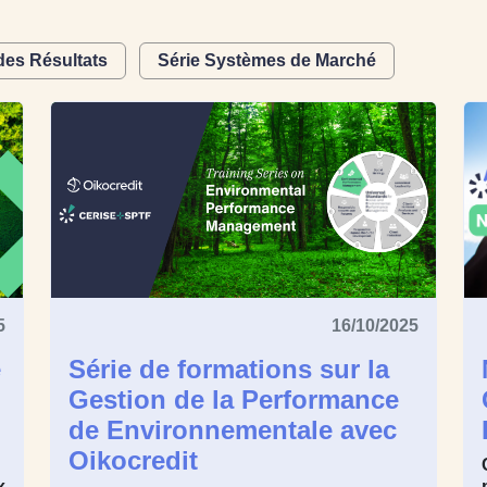
des Résultats
Série Systèmes de Marché
5
16/10/2025
e
Série de formations sur la
Gestion de la Performance
de Environnementale avec
Oikocredit
x