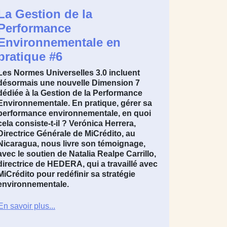
La Gestion de la
Performance
Environnementale en
pratique #6
Les Normes Universelles 3.0 incluent
désormais une nouvelle Dimension 7
dédiée à la Gestion de la Performance
Environnementale. En pratique, gérer sa
performance environnementale, en quoi
cela consiste-t-il ?
Verónica Herrera
,
Directrice Générale de
MiCrédito, au
Nicaragua
, nous livre son témoignage,
avec le soutien de
Natalia Realpe Carrillo
,
directrice de
HEDERA
, qui a travaillé avec
MiCrédito pour redéfinir sa stratégie
environnementale.
En savoir plus...