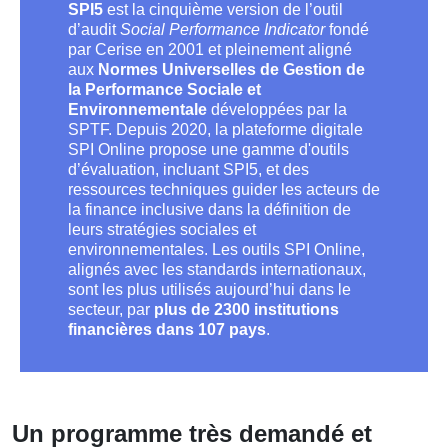
SPI5
est la cinquième version de l’outil
d’audit
Social Performance Indicator
fondé
par Cerise en 2001 et pleinement aligné
aux
Normes Universelles de Gestion de
la Performance Sociale et
Environnementale
développées par la
SPTF. Depuis 2020, la plateforme digitale
SPI Online propose une gamme d'outils
d’évaluation, incluant SPI5, et des
ressources techniques guider les acteurs de
la finance inclusive dans la définition de
leurs stratégies sociales et
environnementales. Les outils SPI Online,
alignés avec les standards internationaux,
sont les plus utilisés aujourd’hui dans le
secteur, par
plus de 2300 institutions
financières dans 107 pays
.
Un programme très demandé et