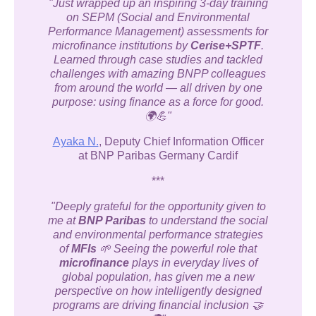
"Just wrapped up an inspiring 3-day training
on SEPM (Social and Environmental
Performance Management) assessments for
microfinance institutions by
Cerise+SPTF
.
Learned through case studies and tackled
challenges with amazing BNPP colleagues
from around the world — all driven by one
purpose: using finance as a force for good.
🌍💪"
Ayaka N.
, Deputy Chief Information Officer
at BNP Paribas Germany Cardif
***
"Deeply grateful for the opportunity given to
me at
BNP Paribas
to understand the social
and environmental performance strategies
of
MFIs
🌱 Seeing the powerful role that
microfinance
plays in everyday lives of
global population, has given me a new
perspective on how intelligently designed
programs are driving financial inclusion 🤝